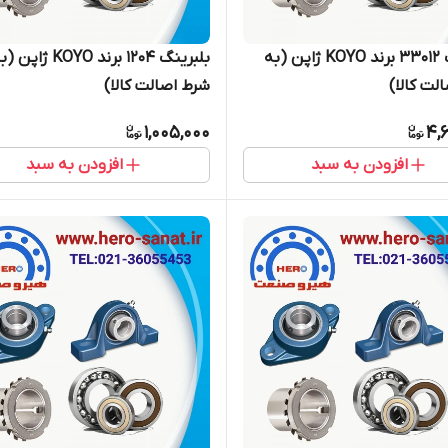
بلبرینگ 33012 برند KOYO ژاپن (به
بلبرینگ 1204 برند KOYO ژاپن
لت کالا)
شرط اصالت کالا)
1,005,000
4,
افزودن به سبد
افزودن به سبد