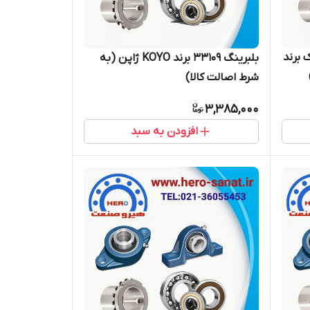
ب ماک برند
بلبرینگ 33109 برند KOYO ژاپن (به
شرط اصالت کالا)
3,385,000
افزودن به سبد