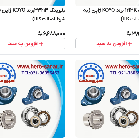
بلبرینگ 1213K برند KOYO ژاپن (به
بلبرینگ 33213برند OYO
لت کالا)
شرط اصالت کالا)
6,688,000
3,
افزودن به سبد
افزودن به سبد