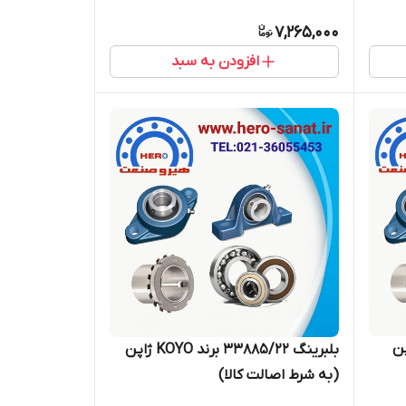
7,265,000
افزودن به سبد
رند KOYO ژاپن
بلبرینگ 33885/22 برند KOYO ژاپن
(به شرط اصالت کالا)