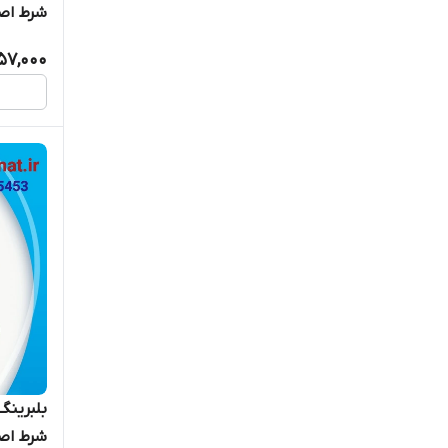
شرط اصا
57,000
شرط اصا