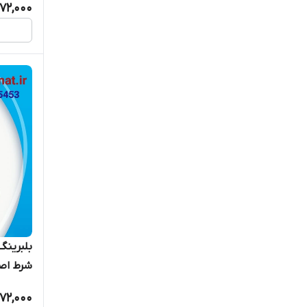
172,000
شرط اصا
72,000