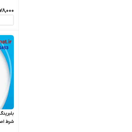
178,000
شرط اصا