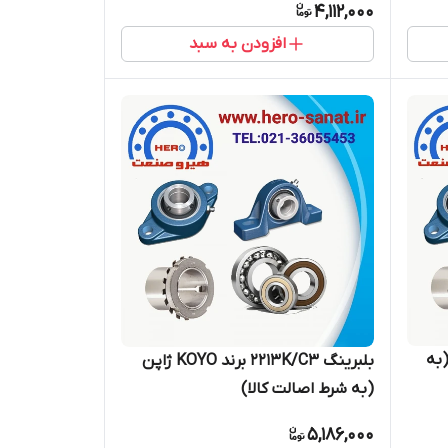
4,112,000
افزودن به سبد
KO ژاپن (به
بلبرینگ 2213K/C3 برند KOYO ژاپن
(به شرط اصالت کالا)
5,186,000