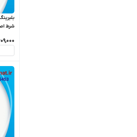
شرط اصا
609,000