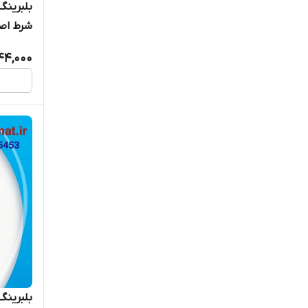
شرط اصا
44,000