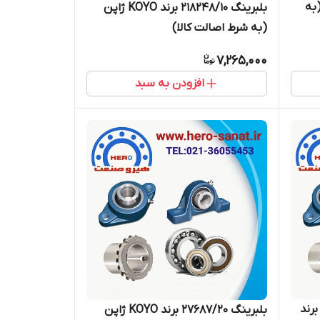
K ژاپن (به
بلبرینگ 218248/10 برند KOYO ژاپن
(به شرط اصالت کالا)
7,265,000
افزودن به سبد
ید برند
بلبرینگ 27687/20 برند KOYO ژاپن