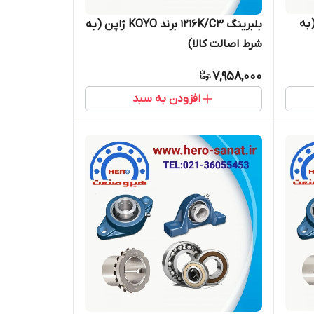
K ژاپن (به
بلبرینگ 1216K/C3 برند KOYO ژاپن (به
شرط اصالت کالا)
7,958,000
افزودن به سبد