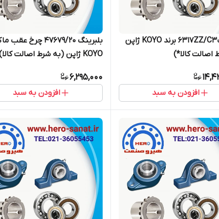
بلبرینگ6317ZZ/C3 برند KOYO ژاپن
بلبرینگ 47679/20 چرخ عق
 اصالت کالا*)
KOYO ژاپن (به شرط اصالت کالا)
6,295,000
14,4
افزودن به سبد
افزودن به سبد