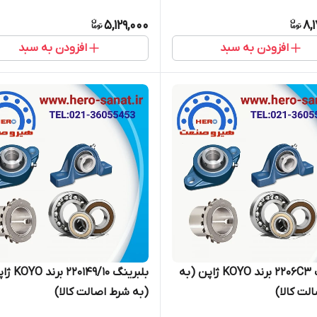
5,129,000
8,
افزودن به سبد
افزودن به سبد
بلبرینگ 2206C3 برند KOYO ژاپن (به
بلبرینگ 220149/10 ب
لت کالا)
(به شرط اصالت کالا)