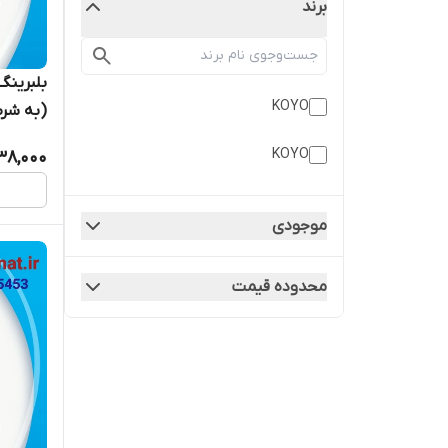
برند
KOYO
(به شرط
KOYO
38,000
موجودی
محدوده قیمت