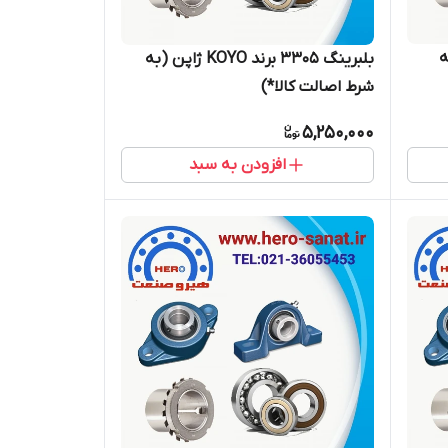
 (به
بلبرینگ 3305 برند KOYO ژاپن (به
شرط اصالت کالا*)
5,250,000
افزودن به سبد