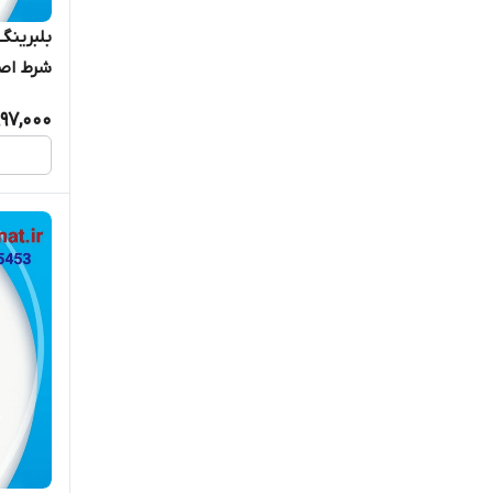
شرط اصا
997,000