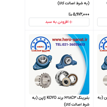
(به شرط اصالت کالا)
5,972,000
افزودن به سبد
580 برند KOYO ژاپن (به
بلبرینگ 6218C3 برند KOYO ژاپن (به
شرط اصالت کالا)