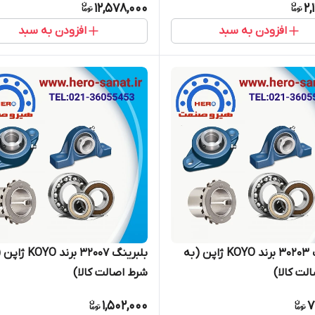
12,578,000
2,
افزودن به سبد
افزودن به سبد
بلبرینگ 30203 برند KOYO ژاپن (به
بلبرینگ 32007 برند YO
لت کالا)
شرط اصالت کالا)
1,502,000
7