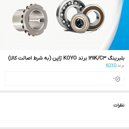
بلبرینگ 1211K/C3 برند KOYO ژاپن (به شرط اصالت کالا)
برند:
KOYO
0
نظرات