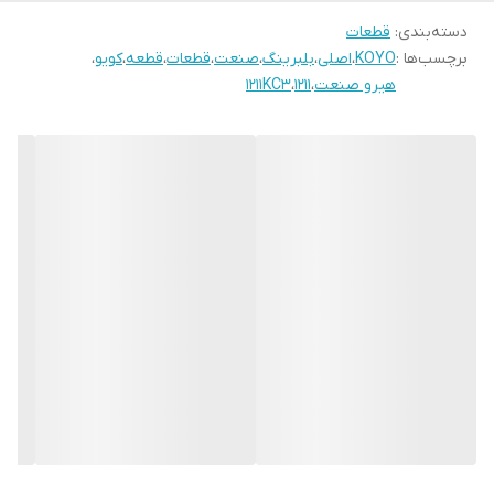
دسته‌بندی
:
قطعات
برچسب‌ها :
KOYO
،
اصلی
،
بلبرینگ
،
صنعت
،
قطعات
،
قطعه
،
کویو
،
هیرو صنعت
،
1211
،
1211KC3