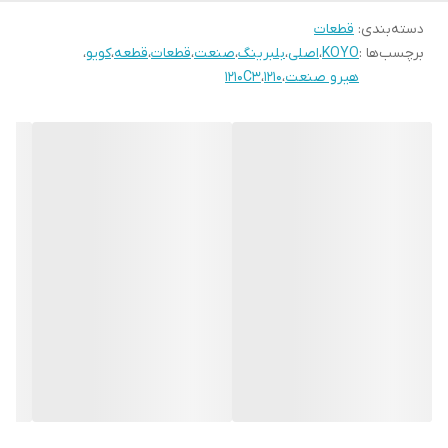
دسته‌بندی
:
قطعات
برچسب‌ها :
KOYO
،
اصلی
،
بلبرینگ
،
صنعت
،
قطعات
،
قطعه
،
کویو
،
هیرو صنعت
،
1210
،
1210C3