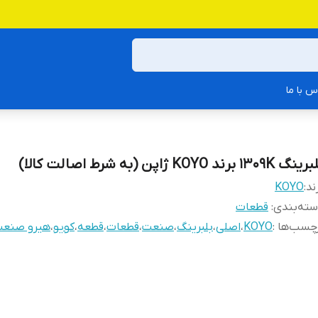
س با ما
گ 1309K برند KOYO ژاپن (به شرط اصالت کالا)
ند:
KOYO
ته‌بندی
:
قطعات
چسب‌ها :
KOYO
،
اصلی
،
بلبرینگ
،
صنعت
،
قطعات
،
قطعه
،
کویو
،
هیرو صنع