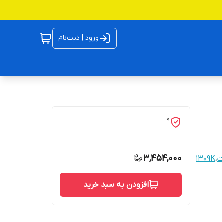
ورود | ثبت‌نام
0
3,454,000
ت
،
1309K
افزودن به سبد خرید