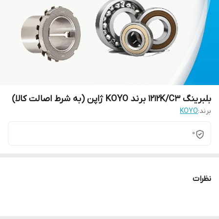
بلبرینگ 1212K/C3 برند KOYO ژاپن (به شرط اصالت کالا)
برند:
KOYO
0
نظرات