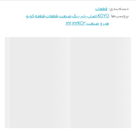
دسته‌بندی
:
قطعات
برچسب‌ها :
KOYO
،
اصلی
،
بلبرینگ
،
صنعت
،
قطعات
،
قطعه
،
کویو
،
هیرو صنعت
،
1212KC3
،
1212