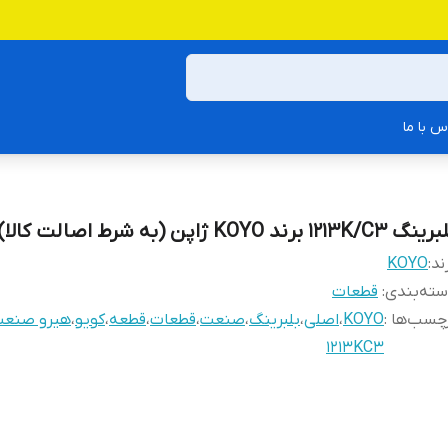
س با ما
گ 1213K/C3 برند KOYO ژاپن (به شرط اصالت کالا)
ند:
KOYO
ته‌بندی
:
قطعات
چسب‌ها :
KOYO
،
اصلی
،
بلبرینگ
،
صنعت
،
قطعات
،
قطعه
،
کویو
،
هیرو صنع
1213KC3