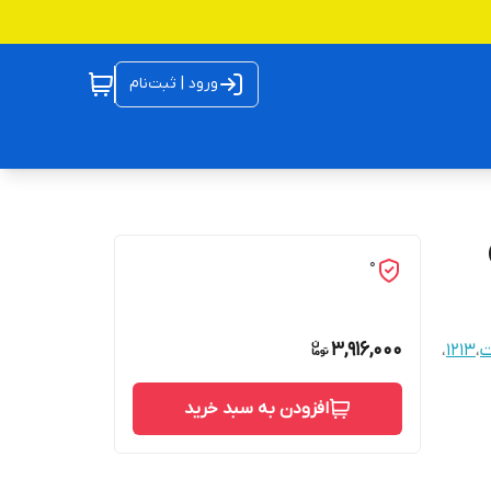
ورود | ثبت‌نام
0
3,916,000
ت
،
1213
،
افزودن به سبد خرید