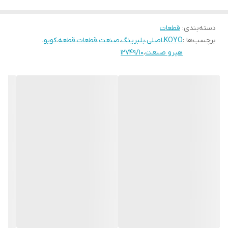
دسته‌بندی
:
قطعات
برچسب‌ها :
KOYO
،
اصلی
،
بلبرینگ
،
صنعت
،
قطعات
،
قطعه
،
کویو
،
هیرو صنعت
،
12749/10