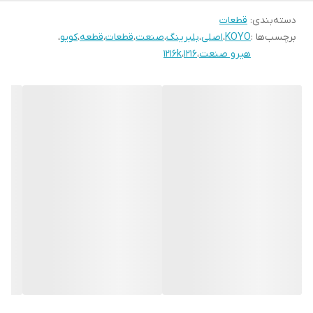
دسته‌بندی
:
قطعات
برچسب‌ها :
KOYO
،
اصلی
،
بلبرینگ
،
صنعت
،
قطعات
،
قطعه
،
کویو
،
هیرو صنعت
،
1216
،
1216k