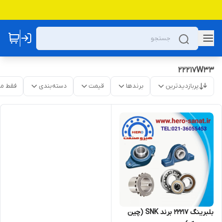
22217W33
پربازدیدترین
برندها
قیمت
دسته‌بندی
فقط م
بلبرینگ 22217 برند SNK (چین