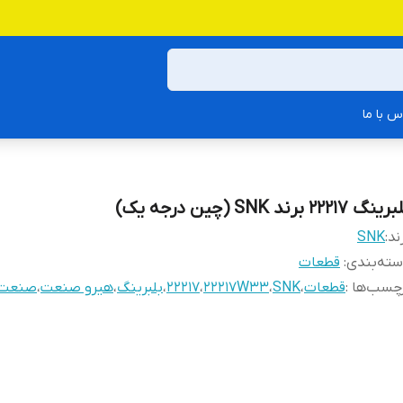
س با ما
نگ 22217 برند SNK (چین درجه یک)
ند:
SNK
ته‌بندی
:
قطعات
چسب‌ها :
قطعات
،
SNK
،
22217W33
،
22217
،
بلبرینگ
،
هیرو صنعت
،
صنعت