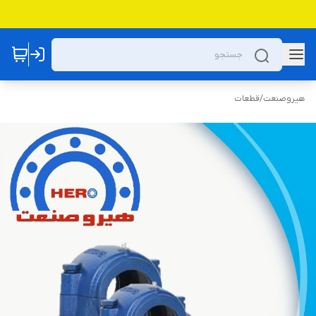
هیروصنعت
/
قطعات