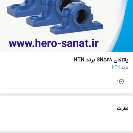
یاتاقان SN528 برند NTN
برند:
NTN
0
نظرات