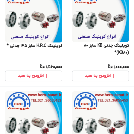
کوپلینگ چدنی KB سایز 80
کوپلینگ H.R.C سایز 14.5 چدنی *
(KB80)*
1,560,000
1,000,000
افزودن به سبد
افزودن به سبد