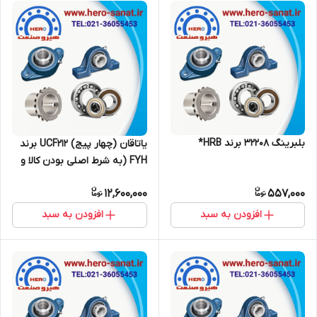
بلبرینگ 32208 برند HRB*
یاتاقان (چهار پیج) UCF212 برند
FYH (به شرط اصلی بودن کالا و
ضمانت مرجوعی)*
12,600,000
557,000
افزودن به سبد
افزودن به سبد