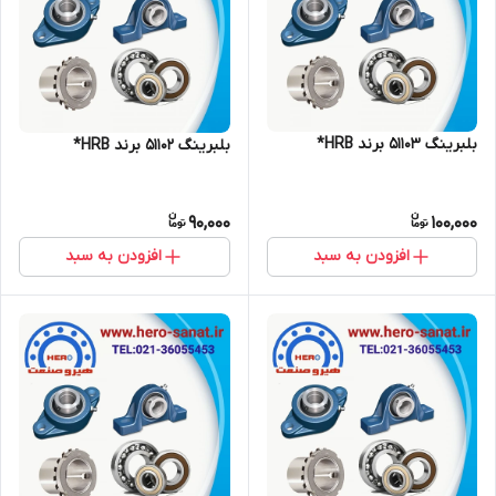
بلبرینگ 51103 برند HRB*
بلبرینگ 51102 برند HRB*
90,000
100,000
افزودن به سبد
افزودن به سبد