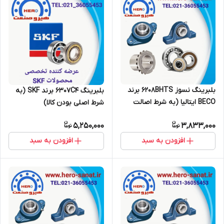
بلبرینگ نسوز 6208BHTS برند
بلبرینگ 6307C4 برند SKF (به
BECO ایتالیا (به شرط اصالت
شرط اصلی بودن کالا)
کالا)
5,250,000
3,833,000
افزودن به سبد
افزودن به سبد