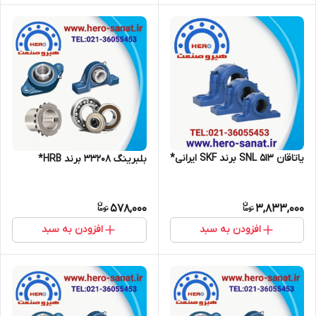
یاتاقان SNL 513 برند SKF ایرانی*
بلبرینگ 33208 برند HRB*
578,000
3,833,000
افزودن به سبد
افزودن به سبد