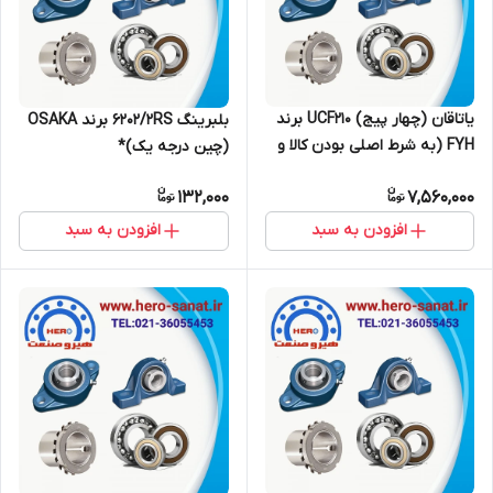
یاتاقان (چهار پیج) UCF210 برند
بلبرینگ 6202/2RS برند OSAKA
FYH (به شرط اصلی بودن کالا و
(چین درجه یک)*
ضمانت مرجوعی)*
132,000
7,560,000
افزودن به سبد
افزودن به سبد