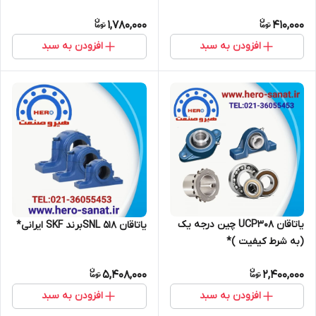
1,780,000
410,000
افزودن به سبد
افزودن به سبد
یاتاقان UCP308 چین درجه یک
یاتاقان SNL 518برند SKF ایرانی*
(به شرط کیفیت )*
5,408,000
2,400,000
افزودن به سبد
افزودن به سبد