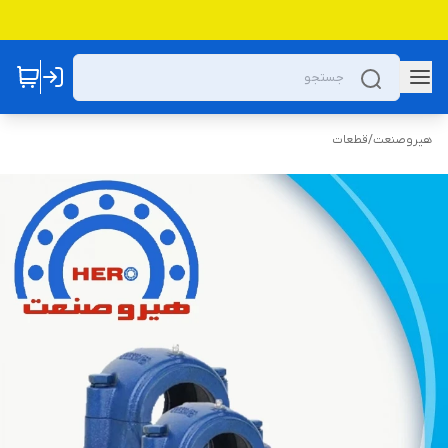
هیروصنعت
/
قطعات