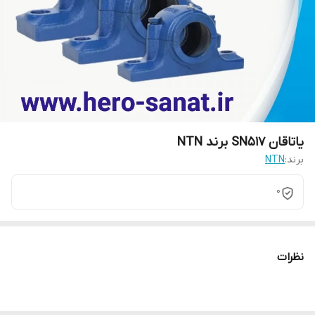
یاتاقان SN517 برند NTN
برند:
NTN
0
نظرات