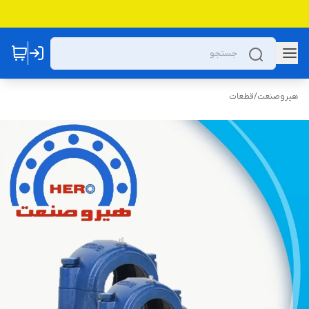
هیروصنعت
/
قطعات