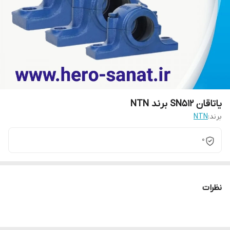
یاتاقان SN512 برند NTN
برند:
NTN
0
نظرات