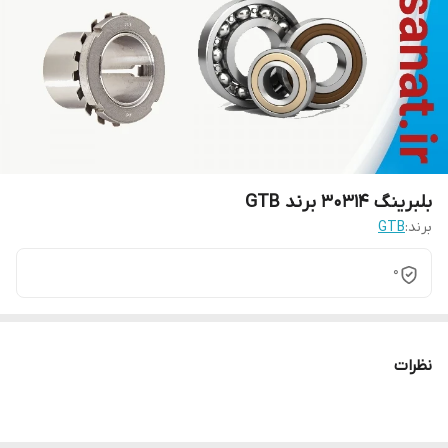
بلبرینگ 30314 برند GTB
برند:
GTB
0
نظرات