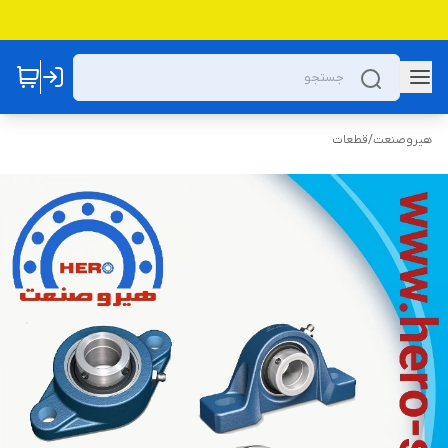
هیروصنعت
/
قطعات