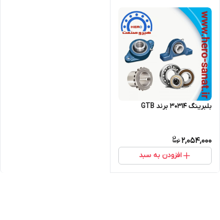
بلبرینگ 30314 برند GTB
2,054,000
افزودن به سبد