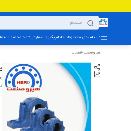
دسته‌بندی محصولات
خانه
پیگیری سفارش
همه محصولات
تما
هیروصنعت
/
قطعات
یات
بر
دس