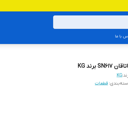
س با ما
اقان SN617 برند KG
ند:
KG
ته‌بندی
:
قطعات