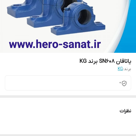
یاتاقان SN608 برند KG
برند:
KG
0
نظرات