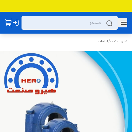
هیروصنعت
/
قطعات