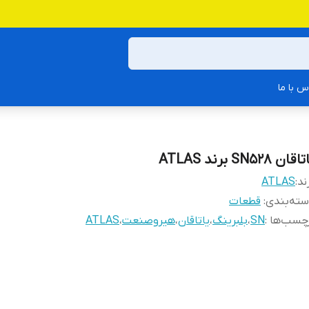
س با ما
قان SN528 برند ATLAS
ند:
ATLAS
ته‌بندی
:
قطعات
چسب‌ها :
SN
،
بلبرینگ
،
یاتاقان
،
هیروصنعت
،
ATLAS