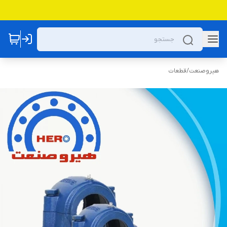
هیروصنعت
/
قطعات