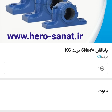
یاتاقان SN528 برند KG
برند:
KG
0
نظرات