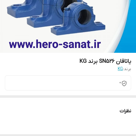
یاتاقان SN526 برند KG
برند:
KG
0
نظرات