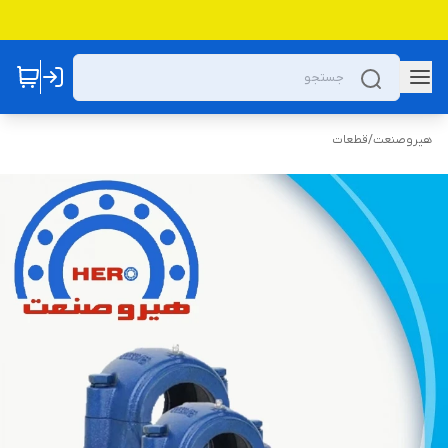
هیروصنعت
/
قطعات