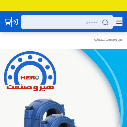
هیروصنعت
/
قطعات