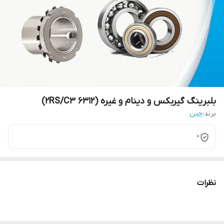
بلبرینگ گیربکس و دینام و غیره (6312 2RS/C3)
برند:
چین
0
نظرات