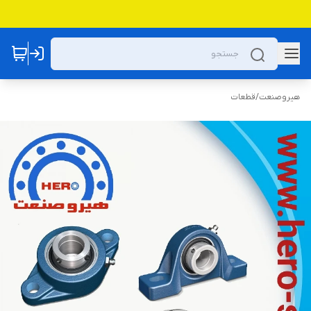
هیروصنعت
/
قطعات