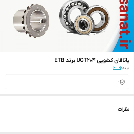
یاتاقان کشویی UCT204 برند ETB
برند:
ETB
0
نظرات