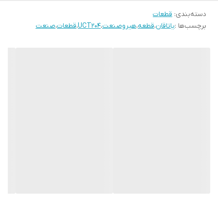
دسته‌بندی
:
قطعات
برچسب‌ها :
یاتاقان
،
قطعه
،
هیروصنعت
،
UCT204
،
قطعات
،
صنعت