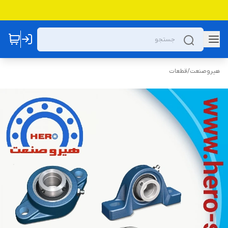
هیروصنعت
/
قطعات