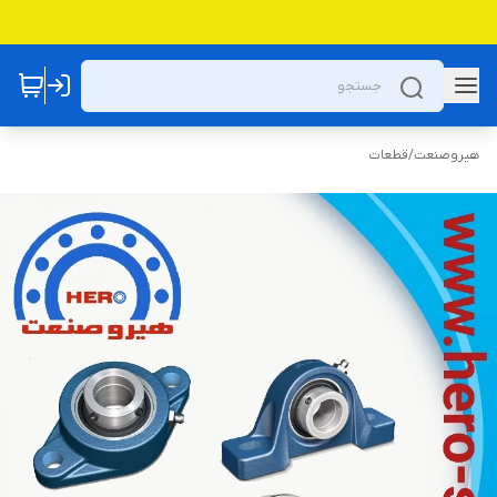
هیروصنعت
/
قطعات