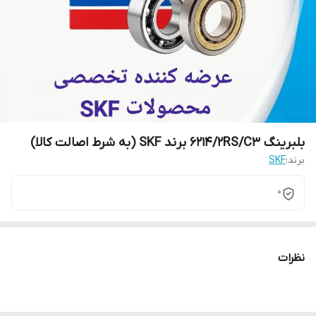
بلبرینگ 6214/2RS/C3 برند SKF (به شرط اصالت کالا)
برند:
SKF
0
نظرات