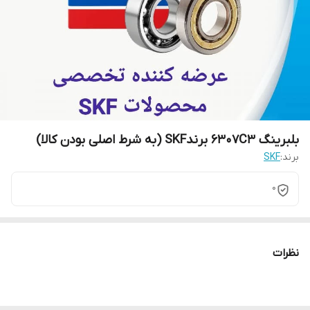
بلبرینگ 6307C3 برندSKF (به شرط اصلی بودن کالا)
برند:
SKF
0
نظرات