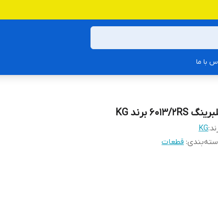
س با ما
رینگ 6013/2RS برند KG
ند:
KG
ته‌بندی
:
قطعات