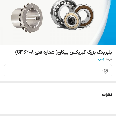
بلبرینگ بزرگ گیربکس پیکان( شماره فنی 6208 C4)
برند:
چین
0
نظرات