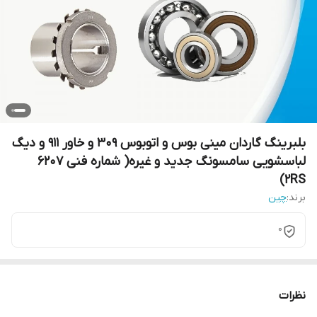
بلبرینگ گاردان مینی بوس و اتوبوس 309 و خاور 911 و دیگ
لباسشویی سامسونگ جدید و غیره( شماره فنی 6207
2RS)
برند:
چین
0
نظرات