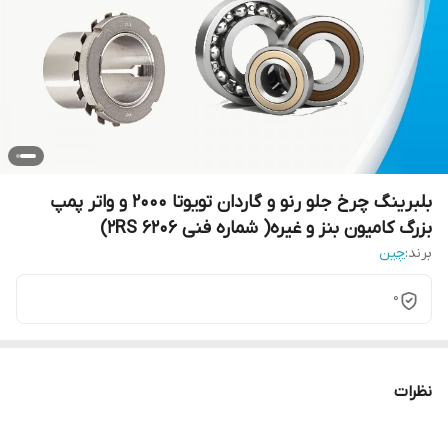
بلبرینگ چرخ جلو رنو و گاردان تویوتا 2000 و واتر پمپ
بزرگ کامیون بنز و غیره( شماره فنی 6206 2RS)
برند:
چین
0
نظرات