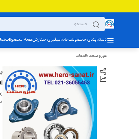
دسته‌بندی محصولات
خانه
پیگیری سفارش
همه محصولات
تما
هیروصنعت
/
قطعات
ب
ات
بر
دس