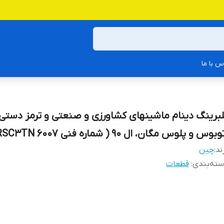
س با ما
لبرینگ دینام ماشینهای کشاورزی و صنعتی و ترمز دستی
وبوس و پلوس مگان، ال 90 ( شماره فنی 6007 2RSC3TN)
ند:
چین
ته‌بندی
:
قطعات