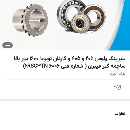
بلبرینگ پلوس 206 و 405 و گاردان تویوتا 1600 دور بالا
ساچمه گیر فیبری ( شماره فنی 6006 2RSC3TN)
برند:
چین
0
نظرات