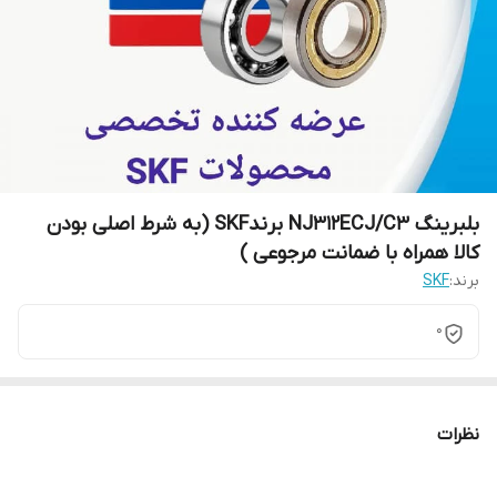
بلبرینگ NJ312ECJ/C3 برندSKF (به شرط اصلی بودن
کالا همراه با ضمانت مرجوعی )
برند:
SKF
0
نظرات