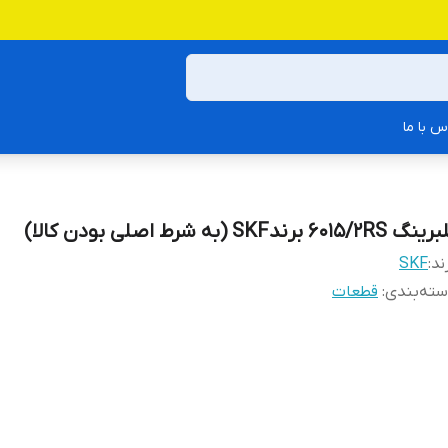
س با ما
گ 6015/2RS برندSKF (به شرط اصلی بودن کالا)
ند:
SKF
ته‌بندی
:
قطعات