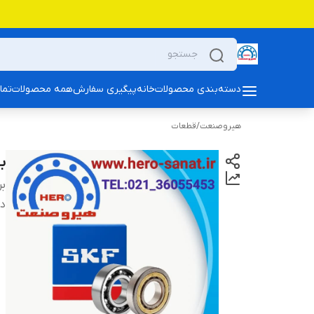
دسته‌بندی محصولات
خانه
پیگیری سفارش
همه محصولات
تما
هیروصنعت
/
قطعات
بلبرین
بر
دس