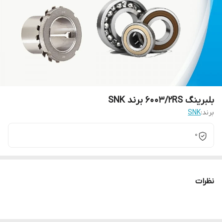
بلبرینگ 6003/2RS برند SNK
برند:
SNK
0
نظرات