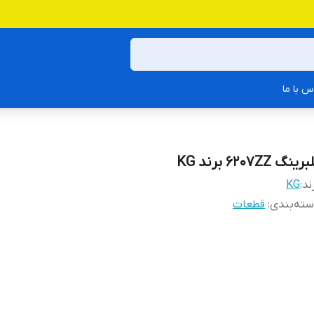
س با ما
رینگ 6207ZZ برند KG
ند:
KG
ته‌بندی
:
قطعات