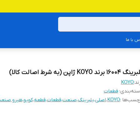
س با ما
گ 16004 برند KOYO ژاپن (به شرط اصالت کالا)
ند:
KOYO
ته‌بندی
:
قطعات
چسب‌ها :
KOYO
،
اصلی
،
بلبرینگ
،
صنعت
،
قطعات
،
قطعه
،
کویو
،
هیرو صنع