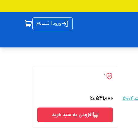
ورود | ثبت‌نام
0
541,000
ت
،
16004
افزودن به سبد خرید