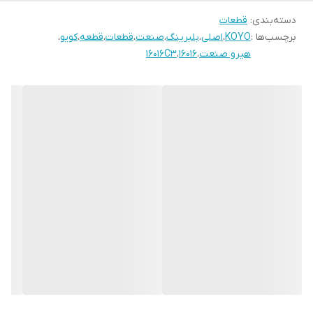
دسته‌بندی
:
قطعات
برچسب‌ها :
KOYO
،
اصلی
،
بلبرینگ
،
صنعت
،
قطعات
،
قطعه
،
کویو
،
هیرو صنعت
،
16016
،
16016C3