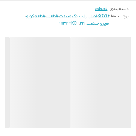
دسته‌بندی
:
قطعات
برچسب‌ها :
KOYO
،
اصلی
،
بلبرینگ
،
صنعت
،
قطعات
،
قطعه
،
کویو
،
هیرو صنعت
،
2211
،
21132211KC3