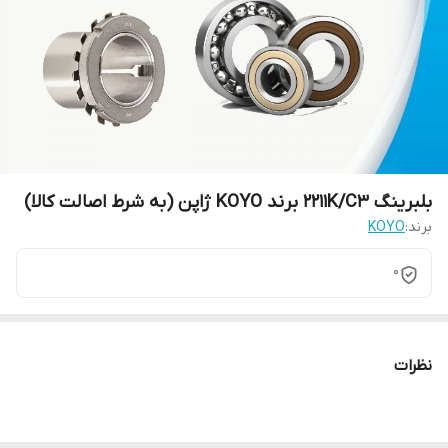
بلبرینگ 2211K/C3 برند KOYO ژاپن (به شرط اصالت کالا)
برند:
KOYO
0
نظرات