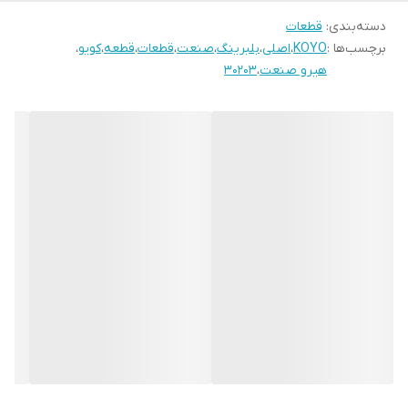
دسته‌بندی
:
قطعات
برچسب‌ها :
KOYO
،
اصلی
،
بلبرینگ
،
صنعت
،
قطعات
،
قطعه
،
کویو
،
هیرو صنعت
،
30203