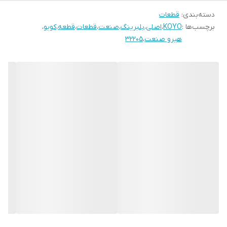
دسته‌بندی
:
قطعات
برچسب‌ها :
KOYO
،
اصلی
،
بلبرینگ
،
صنعت
،
قطعات
،
قطعه
،
کویو
،
هیرو صنعت
،
32205