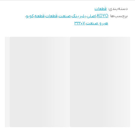
دسته‌بندی
:
قطعات
برچسب‌ها :
KOYO
،
اصلی
،
بلبرینگ
،
صنعت
،
قطعات
،
قطعه
،
کویو
،
هیرو صنعت
،
32207