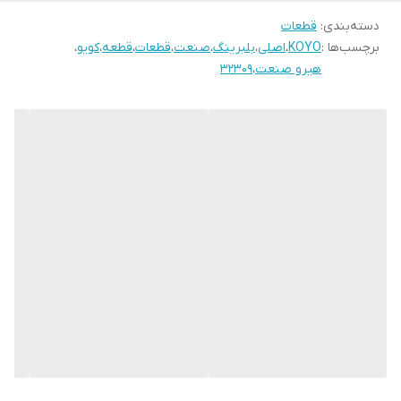
دسته‌بندی
:
قطعات
برچسب‌ها :
KOYO
،
اصلی
،
بلبرینگ
،
صنعت
،
قطعات
،
قطعه
،
کویو
،
هیرو صنعت
،
32309