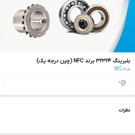
بلبرینگ 32324 برند NFC (چین درجه یک)
برند:
NFC
0
نظرات