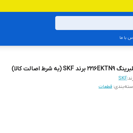
س با ما
گ 2216EKTN9 برند SKF (به شرط اصالت کالا)
ند:
SKF
ته‌بندی
:
قطعات