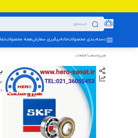
دسته‌بندی محصولات
خانه
پیگیری سفارش
همه محصولات
تما
هیروصنعت
/
قطعات
بلبرین
بر
دس