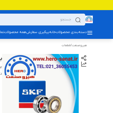
دسته‌بندی محصولات
خانه
پیگیری سفارش
همه محصولات
تما
هیروصنعت
/
قطعات
بلبرین
بر
دس