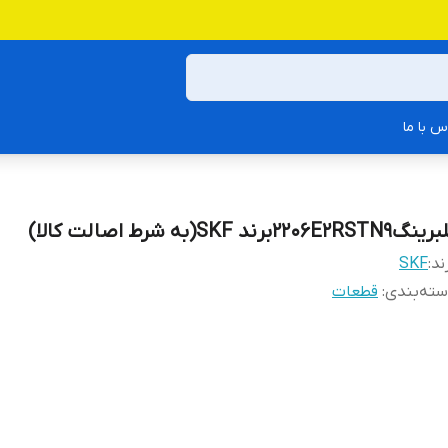
س با ما
گ2206E2RSTN9برند SKF(به شرط اصالت کالا)
ند:
SKF
ته‌بندی
:
قطعات