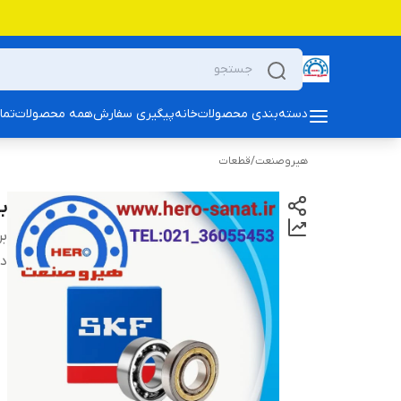
دسته‌بندی محصولات
خانه
پیگیری سفارش
همه محصولات
تما
هیروصنعت
/
قطعات
بلبری
بر
دس