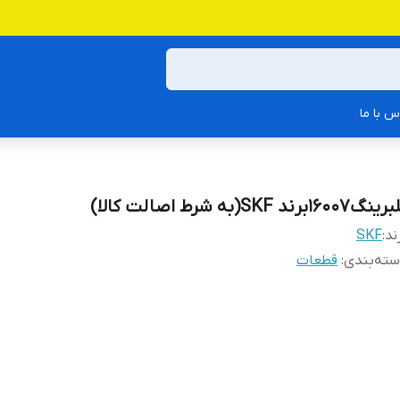
س با ما
نگ16007برند SKF(به شرط اصالت کالا)
ند:
SKF
ته‌بندی
:
قطعات