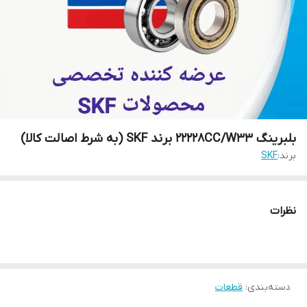
بلبرینگ 22228CC/W33 برند SKF (به شرط اصالت کالا)
برند:
SKF
نظرات
دسته‌بندی
:
قطعات